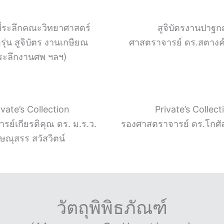
ที่ระลึกคณะวิทยาศาสตร์
สูจิบัตรงานปาฐก
อรุ่น สูจิบัตร งานเกษียณ
ศาสตราจารย์ ดร.สตางค
่ระลึกงานศพ ฯลฯ)
ivate’s Collection
Private’s Collect
ย์เกียรติคุณ ดร. ม.ร.ว.
รองศาสตราจารย์ ดร.โกศัล
ิษณุสรร สวัสวิตน์
วัตถุพิพิธภัณฑ์