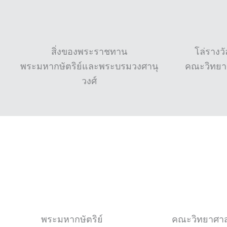
สิ่งของพระราชทาน
โล่รางว
พระมหากษัตริย์และพระบรมวงศานุ
คณะวิทยา
วงศ์
พระมหากษัตริย์
คณะวิทยาศาส