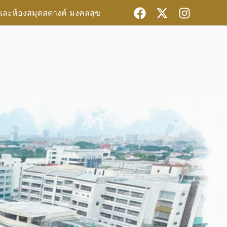
และห้องสมุดสตางค์ มงคลสุข